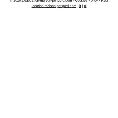
© 2026
De.location-maison-perigord.com
/
Cookies Policy
/
RSS
location-maison-perigord.com
|
it
|
nl