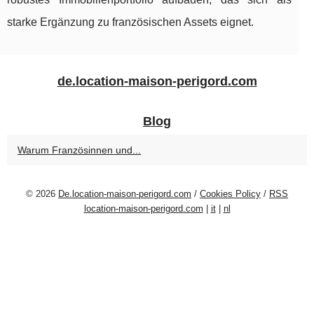
starke Ergänzung zu französischen Assets eignet.
de.location-maison-perigord.com
Blog
Warum Französinnen und...
© 2026
De.location-maison-perigord.com
/
Cookies Policy
/
RSS
location-maison-perigord.com
|
it
|
nl