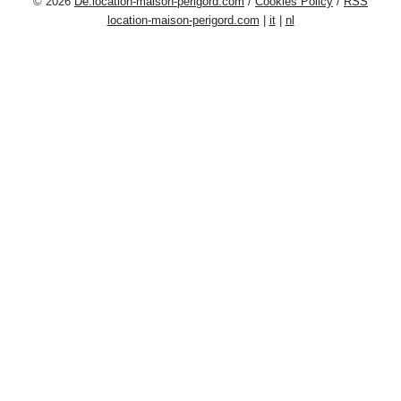
© 2026
De.location-maison-perigord.com
/
Cookies Policy
/
RSS
location-maison-perigord.com
|
it
|
nl