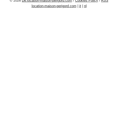
© 2026
De.location-maison-perigord.com
/
Cookies Policy
/
RSS
location-maison-perigord.com
|
it
|
nl